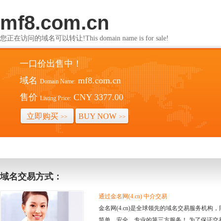
mf8.com.cn
您正在访问的域名可以转让!This domain name is for sale!
一口价出售中！
域名
mf8.com.cn
Domain Name:
售价
CNY 3377.00
Listing Price:
立即购买
BUY NOW
>>
>>
域名交易方式：
通过金名网(4.cn) 中介交易
金名网(4.cn)是全球领先的域名交易服务机
简单、安全、专业的第三方服务！ 为了保证交