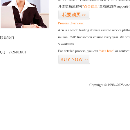
具体交易流程可
“点击这里”
查看或咨询support@
我要购买
>>
Process Overview:
4.cn is a world leading domain escrow service plat
million RMB transaction volume every year. We promi
联系我们
5 workdays.
For detailed process, you can
“visit here”
or contact
QQ：2726103981
BUY NOW
>>
Copyright © 1998 -2025 www